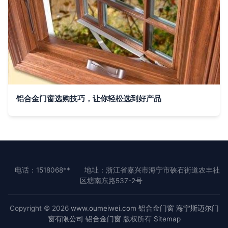
铝合金门窗选购技巧，让你轻松选到好产品
电话：1518068**
地址：浙江省嘉兴市海宁市硖石街道农丰社
区塘南东路537-2号
Copyright © 2026
www.oumeiwei.com
铝合金门窗
海宁斯迈尔门
窗有限公司
铝合金门窗
版权所有
Sitemap