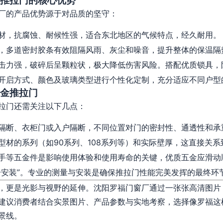
推拉门的核心优势
厂的产品优势源于对品质的坚守：
材，抗腐蚀、耐候性强，适合东北地区的气候特点，经久耐用。
，多道密封胶条有效阻隔风雨、灰尘和噪音，提升整体的保温隔
击力强，破碎后呈颗粒状，极大降低伤害风险。搭配优质锁具，
开启方式、颜色及玻璃类型进行个性化定制，充分适应不同户型
金推拉门
拉门还需关注以下几点：
隔断、衣柜门或入户隔断，不同位置对门的密封性、通透性和承
型材的系列（如90系列、108系列等）和实际壁厚，这直接关
手等五金件是影响使用体验和使用寿命的关键，优质五金应滑动
分安装”。专业的测量与安装是确保推拉门性能完美发挥的最终环
，更是光影与视野的延伸。沈阳罗福门窗厂通过一张张高清图片
建议消费者结合实景图片、产品参数与实地考察，选择像罗福这
景线。